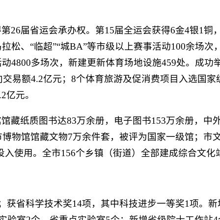
第26届省运会承办权。第15届全运会获得6金4银1
沂马拉松、“临超”“城BA”等市级以上赛事活动100余
4800多场次，新建更新体育场地设施459处。成功
意向交易额4.2亿元；8个体育旅游及促消费项目入选国
.2亿元。
馆藏纸质图书达83万余册，电子图书153万余册，中外
市博物馆馆藏文物7万余件套，被评为国家一级馆；市
并投入使用。全市156个乡镇（街道）全部建成综合文化
项；获省科学技术奖14项，其中科技进步一等奖1项。新
点实验室2个、省重点实验室5个；新增省级院士工作站4