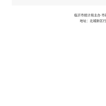
临沂市统计局主办 市政府网站群
地址：北城新区行政
戚慧颖，女
职务
：党组
分工
：负责
老干部、来
工作。