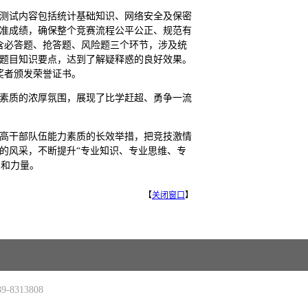
测试内容包括统计基础知识、网络安全及保密
准成绩，确保整个竞赛流程公平公正、规范有
含必答题、抢答题、风险题三个环节，涉及统
关题目知识要点，达到了解疑释惑的良好效果。
奖者颁发荣誉证书。
素质的浓厚氛围，展现了比学赶超、勇争一流
高干部队伍能力素质的长效举措，把竞技激情
的风采，不断提升“专业知识、专业思维、专
慧和力量。
【
关闭窗口
】
-8313808