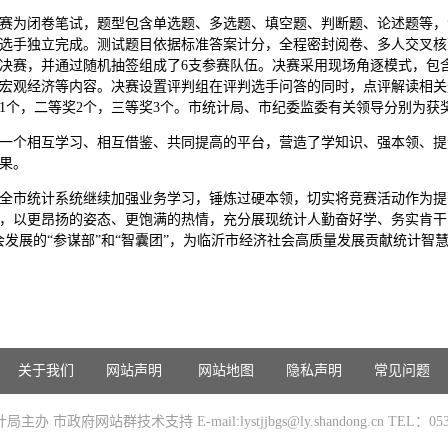
赛为闭卷笔试，题型包含单选题、多选题、填空题、判断题、论述题等，
选手独立完成。测试题目依据标准答案计分，全程密封阅卷、多人交叉核
入决赛，并通过随机抽签组成了6支参赛队伍。决赛采用现场角逐模式，包
、宏观经济等内容。决赛设置评判组在评判选手问答的同时，点评解读相
1个，二等奖2个，三等奖3个。市统计局、市纪委监委有关领导分别为获
一个相互学习、相互借鉴、共同提高的平台，营造了学知识、强本领、提
果。
全市统计系统继续加强业务学习，锤炼过硬本领，切实将竞赛活动作为提
，以更昂扬的姿态、更饱满的热情，充分展现统计人勤奋好学、务实肯干
发展的“参谋部”和“智囊团”，为临沂市经济社会高质量发展贡献统计智
关于我们
网站声明
网站地图
隐私声明
常见问题
办 市政府网站群技术支持 E-mail:lystjjbgs@ly.shandong.cn TEL：0539