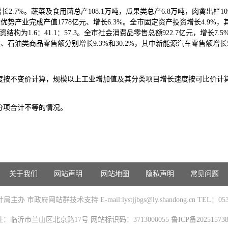
2.7%。蔬菜及食用菌总产108.1万吨，瓜果类总产6.8万吨，肉禽出栏109
优势产业完成产值1778亿元、增长6.3%。全市固定资产投资增长4.9%，
结构为1.6：41.1：57.3。全市社会消费品零售总额922.7亿元，增长7
石油类商品零售额分别增长9.3%和30.2%，其中新能源汽车零售额增长5
度按不变价计算，规模以上工业增加值及其分类项目增长速度按可比价计
分项合计不等的情况。
关于我们
网站声明
网站地图
隐私声明
常见问题
办 市政府网站群技术支持 E-mail:lystjjbgs@ly.shandong.cn TEL：0539
址：临沂市兰山区北京路17号 网站标识码：3713000055
鲁ICP备20251573