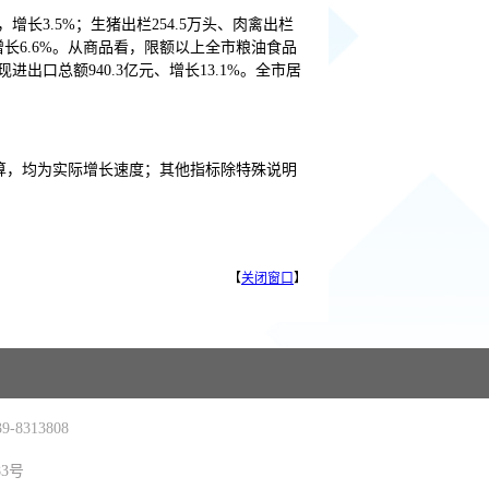
，增长3.5%；生猪出栏254.5万头、肉禽出栏
，增长6.6%。从商品看，限额以上全市粮油食品
进出口总额940.3亿元、增长13.1%。全市居
算，均为实际增长速度；其他指标除特殊说明
【
关闭窗口
】
-8313808
83号