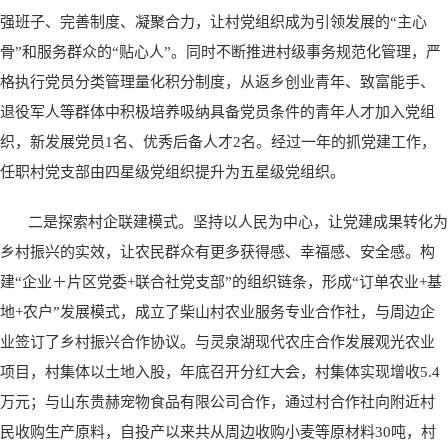
强班子、完善制度、凝聚合力，让村党组织成为引领发展的“主心
骨”和服务群众的“贴心人”。同时不断推进村级事务规范化管理，严
格执行党员分类管理量化积分制度，从返乡创业青年、致富能手、
退役军人等群体中积极培养吸纳具备党员条件的青年人才加入党组
织，新发展党员1名、优秀后备人才2名。经过一年的抓党建工作，
任职村党支部由四星级党组织提升为五星级党组织。
二是探索村企联建模式。坚持以人民为中心，让党建成果转化为
乡村振兴的实效，让农民群众有更多获得感、幸福感、安全感。构
建“企业＋片区党委+联合社党支部”的组织链条，形成“订单农业+基
地+农户”发展模式，成立了柴山村农业服务专业合作社，与周边企
业签订了乡村振兴合作协议。与灵泉湖现代农庄合作发展观光农业
项目，村集体以土地入股，年底召开分红大会，村集体实现增收5.4
万元；与山东贵赫宠物食品有限公司合作，通过村合作社向附近村
民收购生产原料，自投产以来共从周边收购小麦等原材料30吨，村