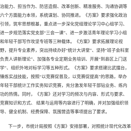
治能力、担当作为、防惩造假、改革创新、精准服务、沟通协调等
六个方面能力本领，系统谋划、协同推进。《方案》要求强化政治
引领，筑牢思想根基，重点进一步深化党组理论学习中心组学习、
进一步规范落实党支部“三会一课”、进一步激活青年理论学习小组
和年轻干部写作攻坚专班等三种载体。《方案》要求拓展理论视
野，提升专业素养，突出持续办好“统计大讲堂”、坚持“班子会科室
负责人讲新理论”、加强各专业定期业务培训、开展“到县区上门送
学”、组织外地对标学习等五种形式。《方案》要求搭建比武擂台，
锤炼实战技能，按照“以竞赛促普及，以竞赛促提高”的思路，举办
年轻干部统计工作实务知识竞赛，充分激发年轻干部钻业务、练内
功的热情。同时，《方案》还对学习的频次与内容、形式与要求、
竞赛知识和方式、 结果与运用等内容进行了明确，并对加强组织领
导、健全机制、经费保障、氛围营造等事项提出了要求。
下一步，市统计局按照《方案》安排部署，对照统计现代化改革