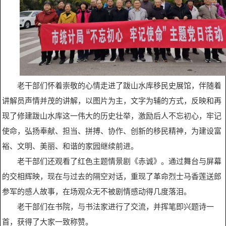
老干部们怀着崇敬的心情走进了跋山水库移民史展馆，伴随着
讲解员声情并茂的讲解，以图片为主，文字为辅的方式，反映和再
现了修建跋山水库这一伟大的历史壮举，激励后人不忘初心，牢记
使命，弘扬奉献、担当、拼搏、协作、创新的移民精神，为建设富
裕、文明、美丽、和谐的家园继续前进。
老干部们还观看了红色主题情景剧《赤诚》。通过舞台与屏幕
的交相辉映，现在与过去的隔空对话，重现了革命烈士马香莲送郎
参军的感人故事，在场观众无不被剧情感动得几度落泪。
老干部们在书院，与书法家进行了交流，并挥笔即兴题诗一
首，获得了大家一致称赞。