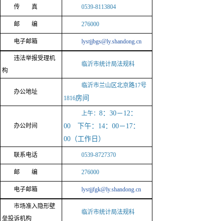
传 真
0539-8113804
邮 编
276000
电子邮箱
lystjjbgs@ly.shandong.cn
违
法举报受理机
临沂市统计局法规科
构
临沂市兰山区北京路17号
办公地址
房间
1816
8：30－12：
上午：
办公时间
00 下午：14：00－17：
00（工作日）
联系电话
0539-8727370
邮 编
276000
电子邮箱
lystjjfgk@ly.shandong.cn
市场准入隐形壁
临沂市统计局法规科
垒投诉机构