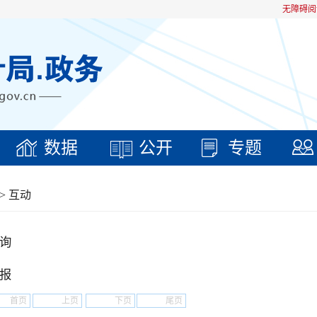
无障碍阅
数据
公开
专题
>
互动
询
报
首页
上页
下页
尾页