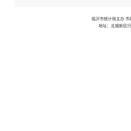
业产值增长
全市
临沂市统计局主办 市政府网站群
地址：北城新区行政
亿元，增长
三、
全市
19.5%
增长19.
全市
降15.3
四、
全市
零售额分
7.1%