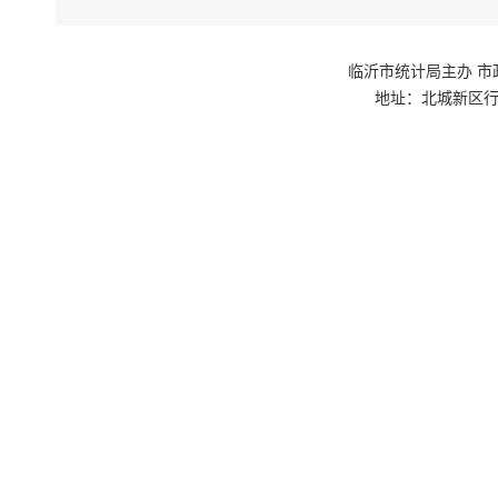
临沂市统计局主办 市政府网站群
地址：北城新区行政
如果您无法
下载免费
下载免费
下载此
PD