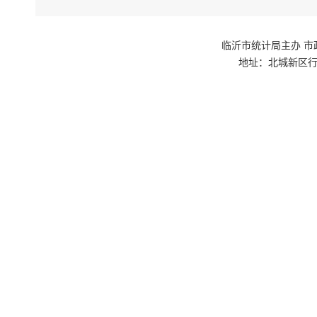
临沂市统计局主办 市政府网站群
地址：北城新区行政
如果您无
下载免
下载免
下载此