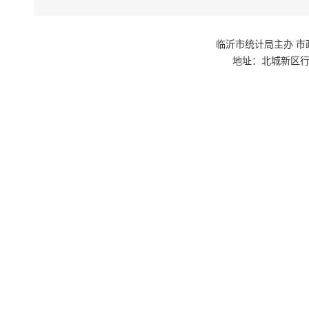
临沂市统计局主办 市政府网站群
地址：北城新区行政
如果您无法
下载免费
下载免费
下载此
PD